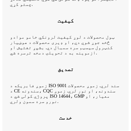
چمتو کړي.
کیفیت
ټول محصولات د لوړ کیفیت لرونکي خامو موادو
څخه جوړ شوي دي، او ډیری محصولات د هوښیار
کنټرول سیسټم سره سمبال دي. بشپړ تفتیش او
ازموینه به د تحویلۍ دمخه ترسره شي.
تصدیق
زموږ فابریکه د ISO 9001 سند لري. زموږ محصولات
د CE سندونه، CQC سندونه، او نور لري. زموږ
پروژې کولی شي د ISO 14644، GMP معیار، او
نورو سره سمون ولري.
خدمت