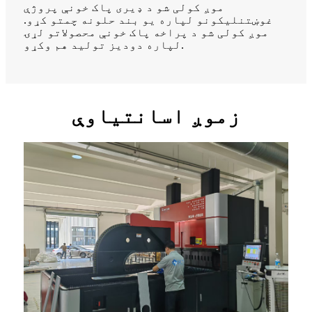
موږ کولی شو د ډیری پاک خونې پروژې
غوښتنلیکونو لپاره یو بند حلونه چمتو کړو.
موږ کولی شو د پراخه پاک خونې محصولاتو لړۍ
لپاره دودیز تولید هم وکړو.
زموږ اسانتیاوې