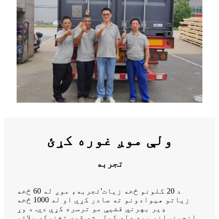
ولې موږ غوره کړئ
تجربه
د 20 کلونو څخه زیات
'
تجربه، موږ له 60 څخه
زیاتو هیوادونو ته صادر کړي او له 1000 څخه
ډیر بهرني قضیې مو ترسره کړې دي. د وړ
انجینرانو یوه ډله کولی شي قوي تخنیکي ملاتړ