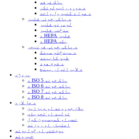
پاک غرفه
د دوړو راټولونکی
د هوا د کنټرول واحد
د پاکې خونې فلټر
لومړني فلټر
منځنی فلټر
د HEPA فلټر
د HEPA بکس
د پاکې خونې فرنیچر
د مینځلو سینک
طبي کابینه
د فوم هود
د لابراتوار بینچ
پروژې
د ISO 5 پاک خونه
د ISO 6 پاکه خونه
د ISO 7 پاکه خونه
د ISO 8 پاک خونه
د حل لارې
پلان جوړونه او ډیزاین
تولید او تحویلي
نصب او کمیسیون کول
اعتبار او روزنه
پوښتنې او ځوابونه
خبرونه