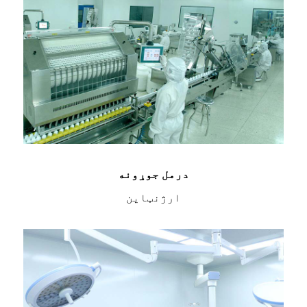
درمل جوړونه
ارژنټاین