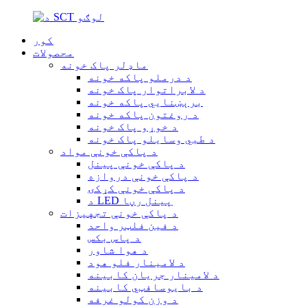
کور
محصولات
ماډلر پاک خونه
د درملو پاکه خونه
د لابراتوار پاک خونه
برېښنايي پاکه خونه
د روغتون پاکه خونه
د خوړو پاک خونه
د طبي وسایلو پاک خونه
د پاکې خونې مواد
د پاکې خونې پینل
د پاکې خونې دروازه
د پاکې خونې کړکۍ
د LED پینل رڼا
د پاکې خونې تجهیزات
د فین فلټر واحد
د پاس بکس
د هوا شاور
د لامینار فلو هود
د لامینار جریان کابینه
د بایوسافټي کابینه
د وزن کولو غرفه