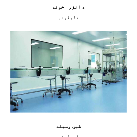
د انزوا خونه
تایلینډ
طبي وسیله
ایرلینډ