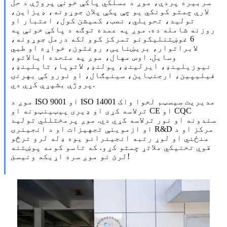
سربیره پردې، موږ د مسلکي پاکې خونې پروژې د حل
لارې چمتو کونکي یو چې پکې پلان جوړونه، ډیزاین،
تولید، تحویلي، نصب، کمیشن کول، اعتبار او
روزنه شامله ده. موږ په عمده توګه د پاکې خونې په
6 غوښتنلیکونو تمرکز کوو لکه درمل جوړونه،
لابراتوار، بریښنایی، روغتون، خواړه او طبي
وسایل. اوس مهال، موږ په متحده ایالاتو،
نیوزیلینډ، ایرلینډ، پولنډ، لاتویا، تایلینډ،
فیلیپین، ارجنټاین، سینیګال، او نورو کې بهرنۍ
پروژې بشپړې کړې دي.
موږ د ISO 9001 او ISO 14001 مدیریت سیسټم لخوا واک
ترلاسه کړی او ډیری پیټینټونه او CE او CQC
سندونه او نور ترلاسه کړي دي. موږ پرمختللي تولید
او ازموینې تجهیزات او د انجینرۍ R&D مرکز او د
منځني او لوړ رتبه انجینرانو یوه ډله لرو ترڅو
قوي تخنیکي ملاتړ چمتو کړو. که تاسو کومه پوښتنه
لرئ نو موږ سره اړیکه ونیسئ!