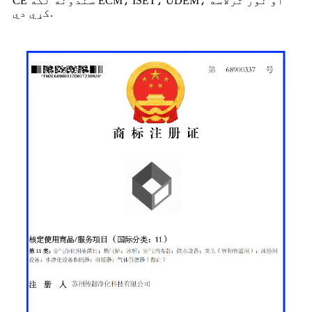
CE سندونه لکه ECM، ISET، UDEM، او نور ترلاسه
کړي دي.