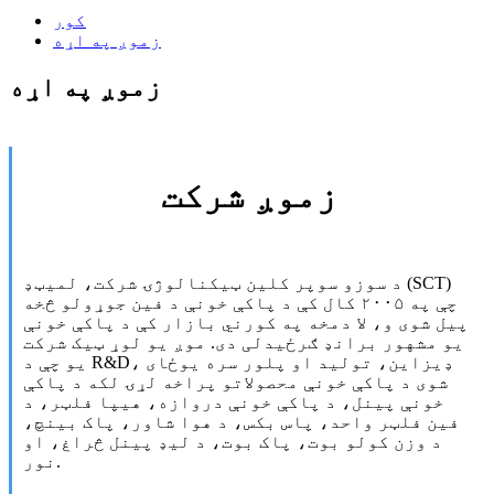
کور
زموږ په اړه
زموږ په اړه
زموږ شرکت
د سوزو سوپر کلین ټیکنالوژۍ شرکت، لمیټډ (SCT)
چې په ۲۰۰۵ کال کې د پاکې خونې د فین جوړولو څخه
پیل شوی و، لا دمخه په کورني بازار کې د پاکې خونې
یو مشهور برانډ ګرځیدلی دی. موږ یو لوړ ټیک شرکت
یو چې د R&D، ډیزاین، تولید او پلور سره یوځای
شوی د پاکې خونې محصولاتو پراخه لړۍ لکه د پاکې
خونې پینل، د پاکې خونې دروازه، هیپا فلټر، د
فین فلټر واحد، پاس بکس، د هوا شاور، پاک بینچ،
د وزن کولو بوت، پاک بوت، د لیډ پینل څراغ، او
نور.