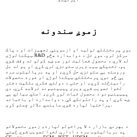
زموږ سندونه
موږ پرمختللي تولید او ازموینې تجهیزات او د پاک
ټیکنالوژۍ R&D مرکز لرو. موږ تل د دوامداره هڅو
له لارې د محصول فعالیت نور هم ښه کولو ته وقف شوي
یو. تخنیکي ټیم ډیری ستونزې لرې کړې او یو له بل
وروسته یې ستونزې حل کړې، او په بریالیتوب سره
یې څو نوي پرمختللي ټیکنالوژي او غوره محصولات
رامینځته کړي، او حتی د دولتي فکري ملکیت دفتر
لخوا تصویب شوي ډیری پیټینټونه ترلاسه کړي. دې
پیټینټونو د محصول ثبات لوړ کړی، اصلي سیالي یې
ښه کړې او په راتلونکي کې د دوامداره او باثباته
پراختیا لپاره قوي ساینسي ملاتړ چمتو کړی.
د بهرني بازار د لا پراخولو لپاره، زموږ محصولاتو
په بریالیتوب سره د ادارې لخوا تصویب شوي ځینې