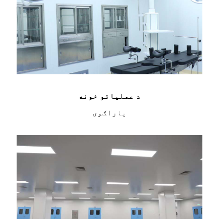
د عملیاتو خونه
پاراګوی