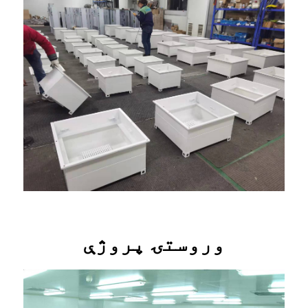
وروستۍ پروژې