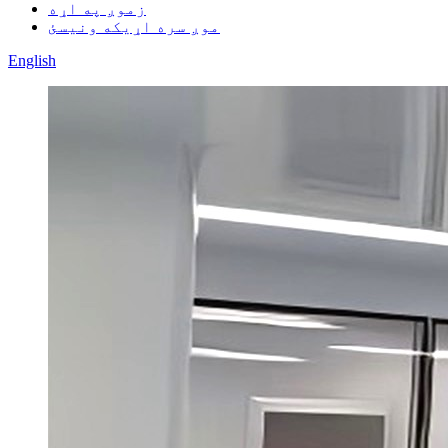
زموږ په اړه
موږ سره اړیکه ونیسئ
English