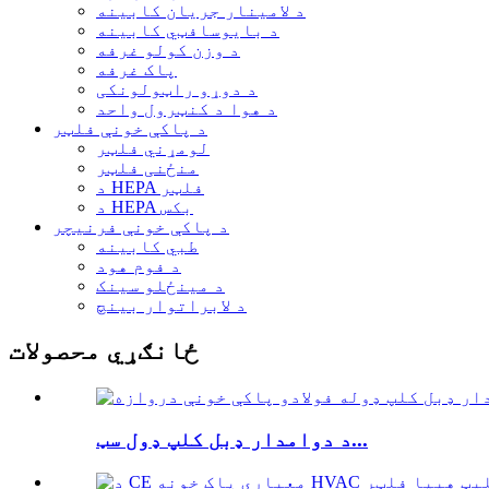
د لامینار جریان کابینه
د بایوسافټي کابینه
د وزن کولو غرفه
پاک غرفه
د دوړو راټولونکی
د هوا د کنټرول واحد
د پاکې خونې فلټر
لومړني فلټر
منځنی فلټر
د HEPA فلټر
د HEPA بکس
د پاکې خونې فرنیچر
طبي کابینه
د فوم هود
د مینځلو سینک
د لابراتوار بینچ
ځانګړي محصولات
د دوامدار ډبل کلپ ډول سټ...