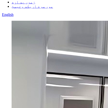
زموږ په اړه
موږ سره اړیکه ونیسئ
English