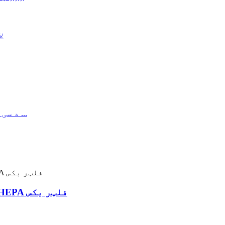
د CE معیاري پاکې خونې رسولو هوا H14 HEPA فلټر بکس