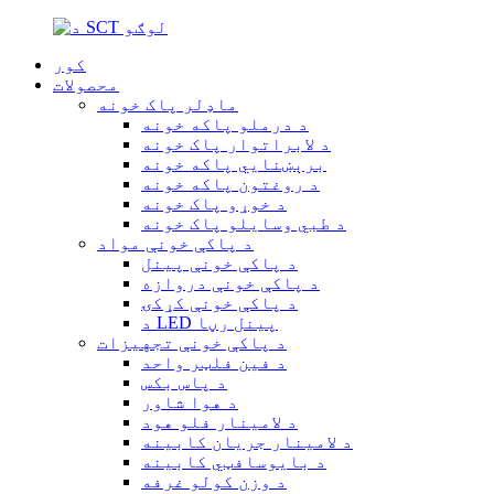
کور
محصولات
ماډلر پاک خونه
د درملو پاکه خونه
د لابراتوار پاک خونه
برېښنايي پاکه خونه
د روغتون پاکه خونه
د خوړو پاک خونه
د طبي وسایلو پاک خونه
د پاکې خونې مواد
د پاکې خونې پینل
د پاکې خونې دروازه
د پاکې خونې کړکۍ
د LED پینل رڼا
د پاکې خونې تجهیزات
د فین فلټر واحد
د پاس بکس
د هوا شاور
د لامینار فلو هود
د لامینار جریان کابینه
د بایوسافټي کابینه
د وزن کولو غرفه