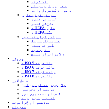
پاک غرفه
د دوړو راټولونکی
د هوا د کنټرول واحد
د پاکې خونې فلټر
لومړني فلټر
منځنی فلټر
د HEPA فلټر
د HEPA بکس
د پاکې خونې فرنیچر
د مینځلو سینک
طبي کابینه
د فوم هود
د لابراتوار بینچ
پروژې
د ISO 5 پاک خونه
د ISO 6 پاکه خونه
د ISO 7 پاکه خونه
د ISO 8 پاک خونه
د حل لارې
پلان جوړونه او ډیزاین
تولید او تحویلي
نصب او کمیسیون کول
اعتبار او روزنه
پوښتنې او ځوابونه
خبرونه