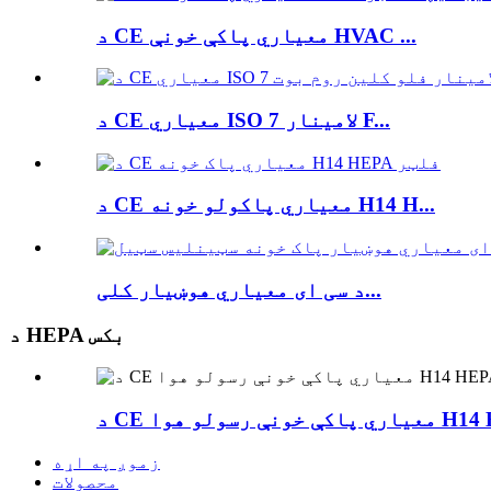
د CE معیاري پاکې خونې HVAC ...
د CE معیاري ISO 7 لامینار F...
د CE معیاري پاکولو خونه H14 H...
د سی ای معیاري هوښیار کلی...
د HEPA بکس
زموږ په اړه
محصولات