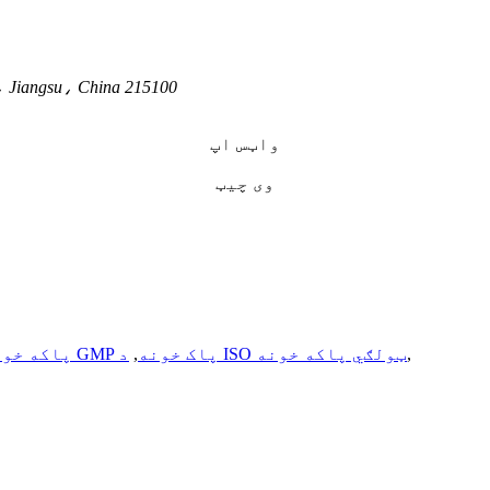
No.766، Huayuan سړک، hina 215100
واټس اپ
وی چیټ
,
د ISO ټولګي پاکه خونه
د GMP پاک خونه
,
پاکه خون