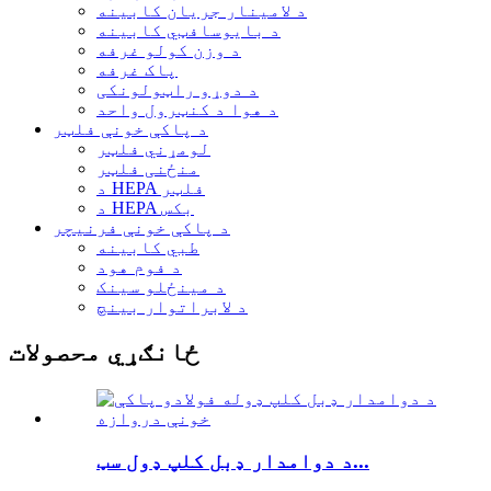
د لامینار جریان کابینه
د بایوسافټي کابینه
د وزن کولو غرفه
پاک غرفه
د دوړو راټولونکی
د هوا د کنټرول واحد
د پاکې خونې فلټر
لومړني فلټر
منځنی فلټر
د HEPA فلټر
د HEPA بکس
د پاکې خونې فرنیچر
طبي کابینه
د فوم هود
د مینځلو سینک
د لابراتوار بینچ
ځانګړي محصولات
د دوامدار ډبل کلپ ډول سټ...