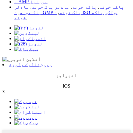
د AMP موبایل
پاکه خونه
,
پاکه خونه
,
ماډلر پاک خونه
,
ماډلر
د GMP پاک خونه
,
د ISO ټولګي پاکه
پاک خونه
,
,
خونه
برېښنالیک ولېږئ
انډرایډ
IOS
x