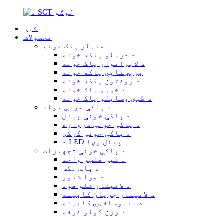
کور
محصولات
ماډلر پاک خونه
د درملو پاکه خونه
د لابراتوار پاک خونه
برېښنايي پاکه خونه
د روغتون پاکه خونه
د خوړو پاک خونه
د طبي وسایلو پاک خونه
د پاکې خونې مواد
د پاکې خونې پینل
د پاکې خونې دروازه
د پاکې خونې کړکۍ
د LED پینل رڼا
د پاکې خونې تجهیزات
د فین فلټر واحد
د پاس بکس
د هوا شاور
د لامینار فلو هود
د لامینار جریان کابینه
د بایوسافټي کابینه
د وزن کولو غرفه