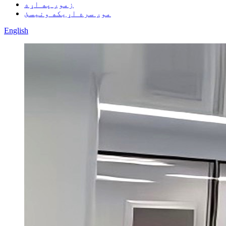
زموږ په اړه
موږ سره اړیکه ونیسئ
English