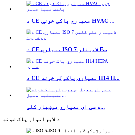
د CE معیاري پاکې خونې HVAC ...
د CE معیاري ISO 7 لامینار F...
د CE معیاري پاکولو خونه H14 H...
د سی ای معیاري هوښیار کلی...
د لابراتوار پاک خونه