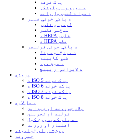
پاک غرفه
د دوړو راټولونکی
د هوا د کنټرول واحد
د پاکې خونې فلټر
لومړني فلټر
منځنی فلټر
د HEPA فلټر
د HEPA بکس
د پاکې خونې فرنیچر
د مینځلو سینک
طبي کابینه
د فوم هود
د لابراتوار بینچ
پروژې
د ISO 5 پاک خونه
د ISO 6 پاکه خونه
د ISO 7 پاکه خونه
د ISO 8 پاک خونه
د حل لارې
پلان جوړونه او ډیزاین
تولید او تحویلي
نصب او کمیسیون کول
اعتبار او روزنه
پوښتنې او ځوابونه
خبرونه