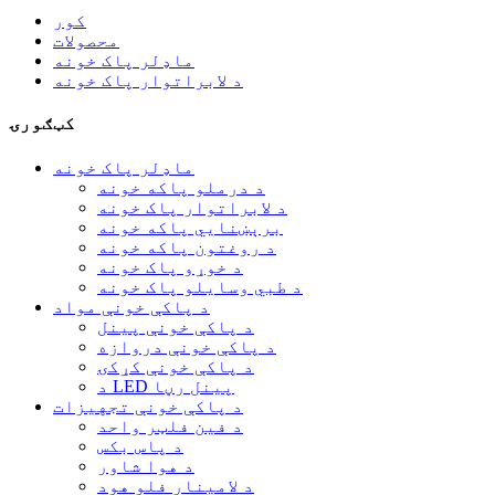
کور
محصولات
ماډلر پاک خونه
د لابراتوار پاک خونه
کټګورۍ
ماډلر پاک خونه
د درملو پاکه خونه
د لابراتوار پاک خونه
برېښنايي پاکه خونه
د روغتون پاکه خونه
د خوړو پاک خونه
د طبي وسایلو پاک خونه
د پاکې خونې مواد
د پاکې خونې پینل
د پاکې خونې دروازه
د پاکې خونې کړکۍ
د LED پینل رڼا
د پاکې خونې تجهیزات
د فین فلټر واحد
د پاس بکس
د هوا شاور
د لامینار فلو هود