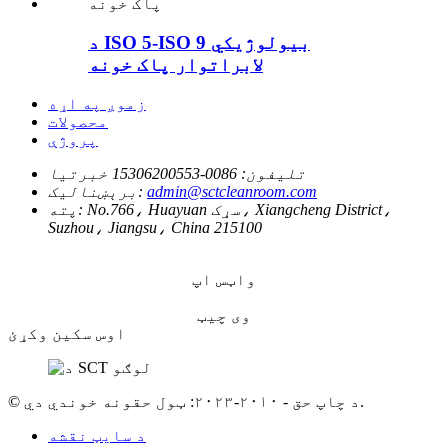
د ISO 5-ISO 9 بیولوژیکي
لابراتوار پاک خونه
زموږ په اړه
محصولات
پروژې
تلیفون:
0086-15306200553 خبرتیا
admin@sctcleanroom.com
برېښنالیک:
No.766، Huayuan سړک، Xiangcheng District،
پته:
Suzhou، Jiangsu، China 215100
واټس اپ
وی چیټ
اوس سکین وکړئ
© د چاپ حق - ۲۰۱۰-۲۰۲۳: ټول حقونه خوندي دي.
د سایټ نقشه