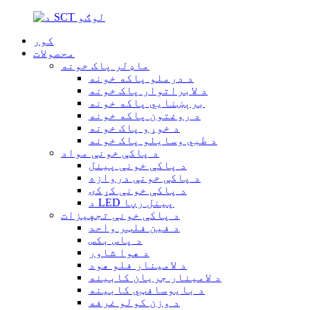
کور
محصولات
ماډلر پاک خونه
د درملو پاکه خونه
د لابراتوار پاک خونه
برېښنايي پاکه خونه
د روغتون پاکه خونه
د خوړو پاک خونه
د طبي وسایلو پاک خونه
د پاکې خونې مواد
د پاکې خونې پینل
د پاکې خونې دروازه
د پاکې خونې کړکۍ
د LED پینل رڼا
د پاکې خونې تجهیزات
د فین فلټر واحد
د پاس بکس
د هوا شاور
د لامینار فلو هود
د لامینار جریان کابینه
د بایوسافټي کابینه
د وزن کولو غرفه