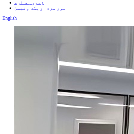
زموږ په اړه
موږ سره اړیکه ونیسئ
English