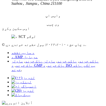
Suzhou، Jiangsu، China 215100
واټس اپ
وی چیټ
اوس سکین وکړئ
© د چاپ حق - ۲۰۱۰-۲۰۲۳: ټول حقونه خوندي دي.
د سایټ نقشه
د AMP موبایل
پاکه خونه
,
پاکه خونه
,
ماډلر پاک خونه
,
ماډلر
د GMP پاک خونه
,
د ISO ټولګي پاکه
پاک خونه
,
,
خونه