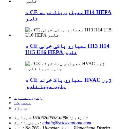
د CE معیاري پاک خونه H14 HEPA
فلټر
د CE معیاري پاکې خونې H13 H14
U15 U16 HEPA فلټر
د CE معیاري پاک خونه HVAC ژور
پلیټ هیپا فلټر
زموږ په اړه
محصولات
پروژې
تلیفون:
0086-15306200553 خبرتیا
admin@sctcleanroom.com
برېښنالیک:
No.766، Huayuan سړک، Xiangcheng District،
پته: