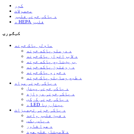
کور
محصولات
د پاکې خونې فلټر
د HEPA فلټر
کټګورۍ
ماډلر پاک خونه
د درملو پاکه خونه
د لابراتوار پاک خونه
برېښنايي پاکه خونه
د روغتون پاکه خونه
د خوړو پاک خونه
د طبي وسایلو پاک خونه
د پاکې خونې مواد
د پاکې خونې پینل
د پاکې خونې دروازه
د پاکې خونې کړکۍ
د LED پینل رڼا
د پاکې خونې تجهیزات
د فین فلټر واحد
د پاس بکس
د هوا شاور
د لامینار فلو هود