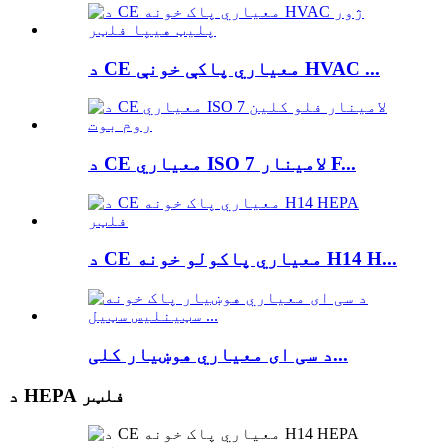
د CE معیاري پاکې خونې HVAC ...
د CE معیاري ISO 7 لامینار F...
د CE معیاري پاکولو خونه H14 H...
د سی ای معیاري هوښیار کلی...
د HEPA فلټر