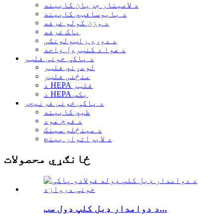
د لامینار جریان کابینه
د بایوسافټي کابینه
د وزن کولو غرفه
پاک غرفه
د دوړو راټولونکی
د هوا د کنټرول واحد
د پاکې خونې فلټر
لومړني فلټر
منځنی فلټر
د HEPA فلټر
د HEPA بکس
د پاکې خونې فرنیچر
طبي کابینه
د فوم هود
د مینځلو سینک
د لابراتوار بینچ
ځانګړي محصولات
د دوامدار ډبل کلپ ډول سټ...