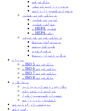
پاک غرفه
د دوړو راټولونکی
د هوا د کنټرول واحد
د پاکې خونې فلټر
لومړني فلټر
منځنی فلټر
د HEPA فلټر
د HEPA بکس
د پاکې خونې فرنیچر
د مینځلو سینک
طبي کابینه
د فوم هود
د لابراتوار بینچ
پروژې
د ISO 5 پاک خونه
د ISO 6 پاکه خونه
د ISO 7 پاکه خونه
د ISO 8 پاک خونه
د حل لارې
پلان جوړونه او ډیزاین
تولید او تحویلي
نصب او کمیسیون کول
اعتبار او روزنه
پوښتنې او ځوابونه
خبرونه