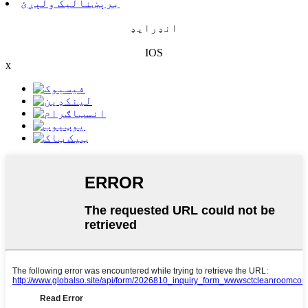
برېښنالیک ولېږئ
انډرایډ
IOS
x