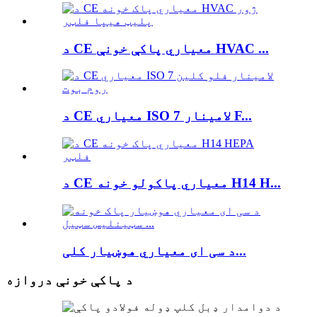
د CE معیاري پاکې خونې HVAC ...
د CE معیاري ISO 7 لامینار F...
د CE معیاري پاکولو خونه H14 H...
د سی ای معیاري هوښیار کلی...
د پاکې خونې دروازه