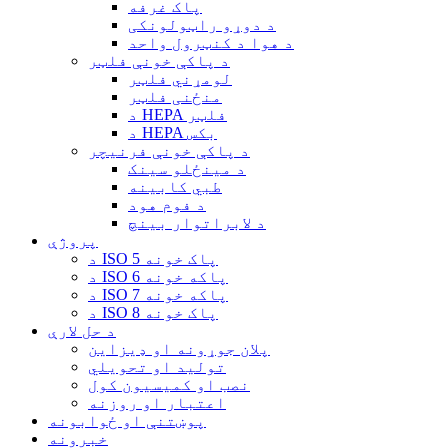
پاک غرفه
د دوړو راټولونکی
د هوا د کنټرول واحد
د پاکې خونې فلټر
لومړني فلټر
منځنی فلټر
د HEPA فلټر
د HEPA بکس
د پاکې خونې فرنیچر
د مینځلو سینک
طبي کابینه
د فوم هود
د لابراتوار بینچ
پروژې
د ISO 5 پاک خونه
د ISO 6 پاکه خونه
د ISO 7 پاکه خونه
د ISO 8 پاک خونه
د حل لارې
پلان جوړونه او ډیزاین
تولید او تحویلي
نصب او کمیسیون کول
اعتبار او روزنه
پوښتنې او ځوابونه
خبرونه