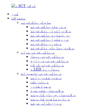
کور
محصولات
ماډلر پاک خونه
د درملو پاکه خونه
د لابراتوار پاک خونه
برېښنايي پاکه خونه
د روغتون پاکه خونه
د خوړو پاک خونه
د طبي وسایلو پاک خونه
د پاکې خونې مواد
د پاکې خونې پینل
د پاکې خونې دروازه
د پاکې خونې کړکۍ
د LED پینل رڼا
د پاکې خونې تجهیزات
د فین فلټر واحد
د پاس بکس
د هوا شاور
د لامینار فلو هود
د لامینار جریان کابینه
د بایوسافټي کابینه
د وزن کولو غرفه