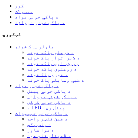
کور
محصولات
د پاکې خونې مواد
د پاکې خونې دروازه
کټګورۍ
ماډلر پاک خونه
د درملو پاکه خونه
د لابراتوار پاک خونه
برېښنايي پاکه خونه
د روغتون پاکه خونه
د خوړو پاک خونه
د طبي وسایلو پاک خونه
د پاکې خونې مواد
د پاکې خونې پینل
د پاکې خونې دروازه
د پاکې خونې کړکۍ
د LED پینل رڼا
د پاکې خونې تجهیزات
د فین فلټر واحد
د پاس بکس
د هوا شاور
د لامینار فلو هود