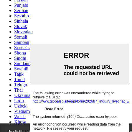
Punjabi
Serbian
Sesotho
Sinhala
Slovak
Slovenian
Somali
Samoan
Scots Gaelic
Shona
Sindhi
Sundanese
Swahili
Tajik
Tamil
Telugu
Thai
Ukrainian
Urdu
Uzbek
Vietnamese
Welsh
Xhosa
Yiddish
By clicking 'Agree All', you agree to the storage of cookies on your device