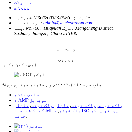
محصولات
پروژې
تلیفون:
0086-15306200553 خبرتیا
admin@sctcleanroom.com
برېښنالیک:
No.766، Huayuan سړک، Xiangcheng District،
پته:
Suzhou، Jiangsu، China 215100
واټس اپ
وی چیټ
اوس سکین وکړئ
© د چاپ حق - ۲۰۱۰-۲۰۲۳: ټول حقونه خوندي دي.
د سایټ نقشه
د AMP موبایل
پاکه خونه
,
پاکه خونه
,
ماډلر پاک خونه
,
ماډلر
د GMP پاک خونه
,
د ISO ټولګي پاکه
پاک خونه
,
,
خونه