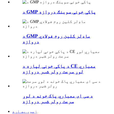
د GMP پاکې خونې سوینګ دروازه
د GMP ماډلر کلین روم فولادي
دروازه
د پاکې خونې لپاره د CE معیاري
لوړ سرعت رولر شټر دروازه
د سی ای معیاري پاک خونه د لوړ
سرعت رولر شټر دروازه
زموږ په اړه