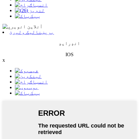
برېښنالیک ولېږئ
انډرایډ
IOS
x