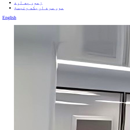
زموږ په اړه
موږ سره اړیکه ونیسئ
English