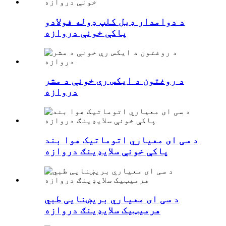
د دوامدار ډبل کلپ ډوله فولادو
پاکې خونې دروازه
د روغتون د ایکس رې خونې د مشر
دروازه
د سی ای معیاري اتوماتیک هوا بند
پاکې خونې سلایډینګ دروازه
د سی ای معیاري بریښنایی طبي
هرمیټیک سلایډینګ دروازه