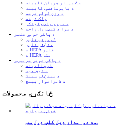
د لامینار جریان کابینه
د بایوسافټي کابینه
د وزن کولو غرفه
پاک غرفه
د دوړو راټولونکی
د هوا د کنټرول واحد
د پاکې خونې فلټر
لومړني فلټر
منځنی فلټر
د HEPA فلټر
د HEPA بکس
د پاکې خونې فرنیچر
طبي کابینه
د فوم هود
د مینځلو سینک
د لابراتوار بینچ
ځانګړي محصولات
د دوامدار ډبل کلپ ډول سټ...